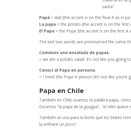
santa”.
Papá
= dad (the accent is on the final A as in pa
La papa
= the potato (the accent is on the first
El Papa
= the Pope (the accent is on the first A 
The last two words are pronounced the same tho
Comimos una ensalada de papas.
= we ate a potato salad. It’s not like you going 
Conocí al Papa en persona.
= I meet the Pope in person (It’s not like you’re
Papa en Chile
También en Chile usamos la palabra papa, como
Decimos “la papa de la guagua”, “el niño quiere 
También se usa para la leche que los bebés toma
la enfriaré un poco”.