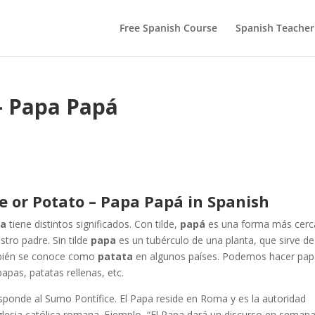
Free Spanish Course
Spanish Teacher
– Papa Papá
e or Potato – Papa Papá in Spanish
pa
tiene distintos significados. Con tilde,
papá
es una forma más cer
stro padre. Sin tilde
papa
es un tubérculo de una planta, que sirve de
bién se conoce como
patata
en algunos países. Podemos hacer pa
papas, patatas rellenas, etc.
esponde al Sumo Pontífice. El Papa reside en Roma y es la autoridad
glesia católica romana. Ejemplo, “El Papa dará un discurso en seman