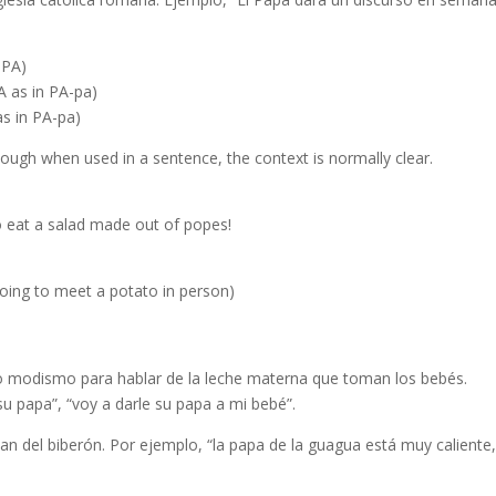
-PA)
 A as in PA-pa)
as in PA-pa)
ugh when used in a sentence, the context is normally clear.
to eat a salad made out of popes!
 going to meet a potato in person)
 modismo para hablar de la leche materna que toman los bebés.
su papa”, “voy a darle su papa a mi bebé”.
n del biberón. Por ejemplo, “la papa de la guagua está muy caliente,