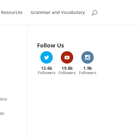
 Resources
Grammar and Vocabulary
Follow Us
13.6k
19.8k
1.9k
Followers
Followers
Followers
cana
pas
a