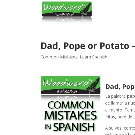
Dad, Pope or Potato 
Common Mistakes
,
Learn Spanish
Dad, Pop
La palabra
pa
de llamar a nue
alimento. Tam
fritas, puré de 
A su vez, corr
máxima en la i