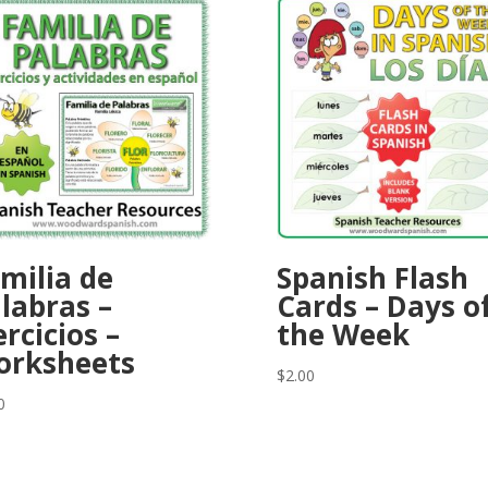
milia de
Spanish Flash
labras –
Cards – Days o
ercicios –
the Week
orksheets
$
2.00
0