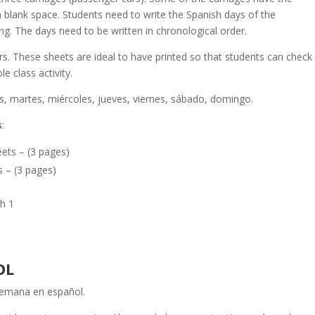
 blank space. Students need to write the Spanish days of the
g. The days need to be written in chronological order.
s. These sheets are ideal to have printed so that students can check
e class activity.
nes, martes, miércoles, jueves, viernes, sábado, domingo.
s
:
ets – (3 pages)
 – (3 pages)
sh 1
OL
 semana en español.