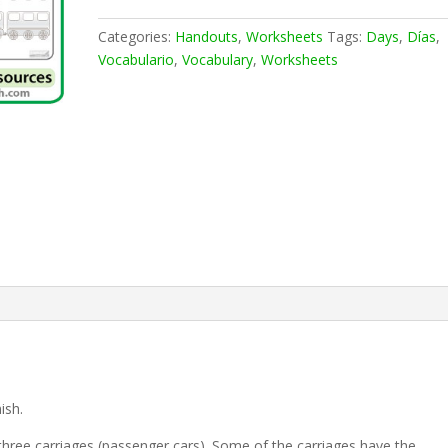
Categories:
Handouts
,
Worksheets
Tags:
Days
,
Días
,
Vocabulario
,
Vocabulary
,
Worksheets
ish.
three carriages (passenger cars). Some of the carriages have the