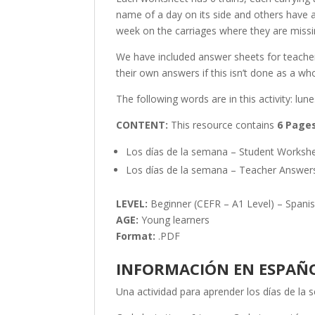
name of a day on its side and others have a
week on the carriages where they are missin
We have included answer sheets for teacher
their own answers if this isn’t done as a whol
The following words are in this activity: lu
CONTENT:
This resource contains
6 Page
Los días de la semana – Student Workshe
Los días de la semana – Teacher Answers
LEVEL:
Beginner (CEFR – A1 Level) – Spani
AGE:
Young learners
Format:
.PDF
INFORMACIÓN EN ESPAÑ
Una actividad para aprender los días de la