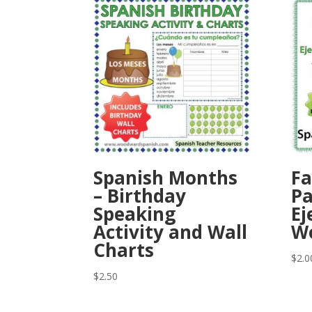
Spanish Months
Fa
– Birthday
Pa
Speaking
Ej
Activity and Wall
W
Charts
$
2.0
$
2.50