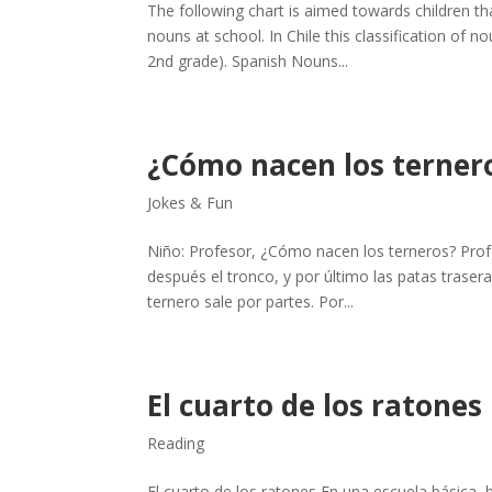
The following chart is aimed towards children th
nouns at school. In Chile this classification of 
2nd grade). Spanish Nouns...
¿Cómo nacen los ternero
Jokes & Fun
Niño: Profesor, ¿Cómo nacen los terneros? Profe
después el tronco, y por último las patas trase
ternero sale por partes. Por...
El cuarto de los ratones
Reading
El cuarto de los ratones En una escuela básica, 