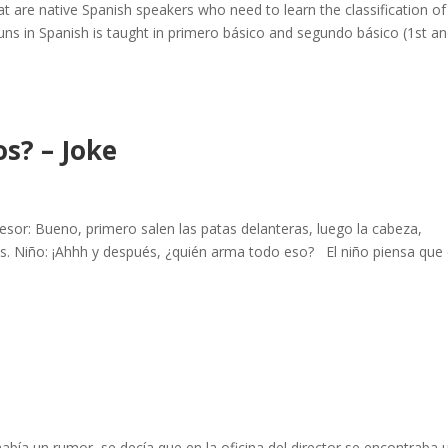
at are native Spanish speakers who need to learn the classification of
nouns in Spanish is taught in primero básico and segundo básico (1st a
s? – Joke
sor: Bueno, primero salen las patas delanteras, luego la cabeza,
ras. Niño: ¡Ahhh y después, ¿quién arma todo eso? El niño piensa que 
había un rumor, se decía que en la oficina del director se encontraba 