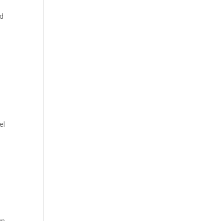
nd
el
un