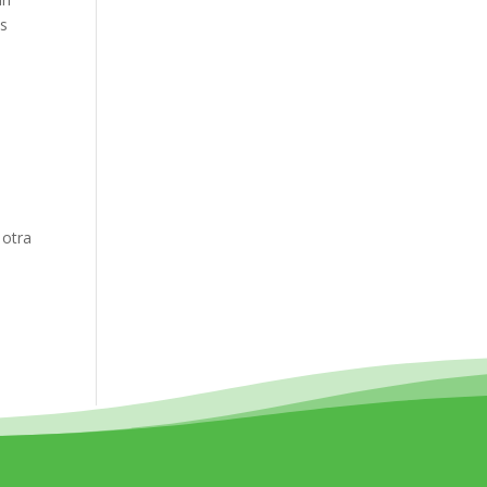
os
 otra